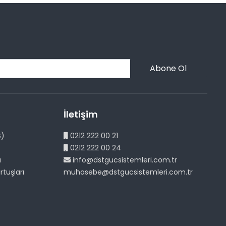
Abone Ol
İletişim
S)
0212 222 00 21
0212 222 00 24
ü
info@dstgucsistemleri.com.tr
rtuşları
muhasebe@dstgucsistemleri.com.tr