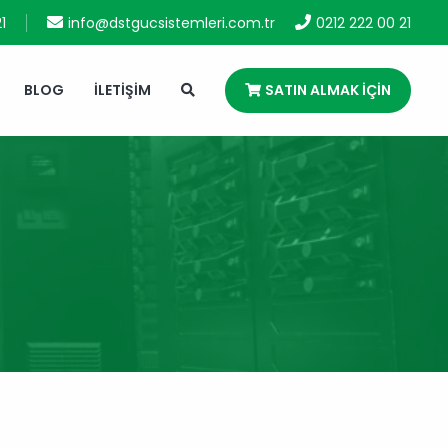
1
info@dstgucsistemleri.com.tr
0212 222 00 21
BLOG
İLETIŞIM
SATIN ALMAK IÇIN