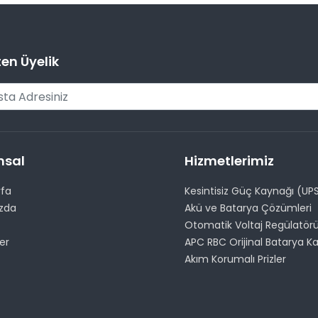
ten Üyelik
msal
Hizmetlerimiz
yfa
Kesintisiz Güç Kaynağı (UP
zda
Akü ve Batarya Çözümleri
Otomatik Voltaj Regülatör
er
APC RBC Orijinal Batarya Ka
Akım Korumalı Prizler